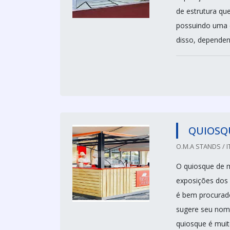
de estrutura que
possuindo uma e
disso, dependen
QUIOSQ
O.M.A STANDS / I
O quiosque de m
exposições dos 
é bem procurado
sugere seu nome
quiosque é muit