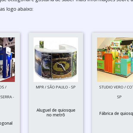
s logo abaixo:
DS /
MPR / SÃO PAULO - SP
STUDIO VERO / COT
 SERRA -
SP
Aluguel de quiosque
Fábrica de quios
no metrô
ogonal