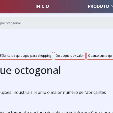
INICIO
PRODUTO
que octogonal
Fábrica de quiosque para shopping
Quiosque pdv valor
Quanto custa qu
que octogonal
 Soluções Industriais reuniu o maior número de fabricantes
que octogonal e gostaria de saber mais informações sobre 