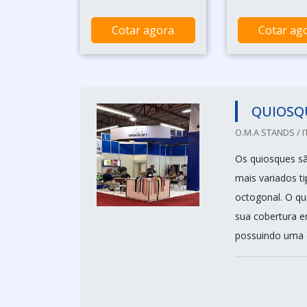
Cotar agora
Cotar ag
QUIOSQ
O.M.A STANDS / I
Os quiosques sã
mais variados t
octogonal. O q
sua cobertura e
possuindo uma e