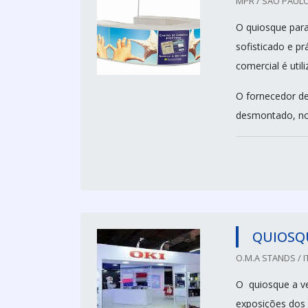
MPR / SÃO PAULO
O quiosque par
sofisticado e pr
comercial é util
O fornecedor de
desmontado, no 
QUIOSQ
O.M.A STANDS / I
O quiosque a ve
exposições dos