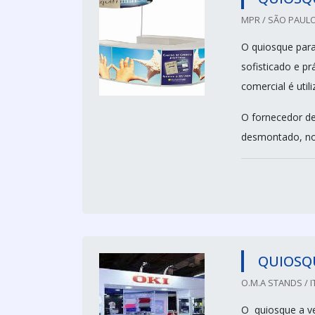
MPR / SÃO PAULO
O quiosque par
sofisticado e pr
comercial é util
O fornecedor de
desmontado, no 
QUIOSQ
O.M.A STANDS / I
O quiosque a ve