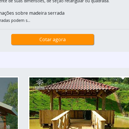
nte de suas dimensões, de seção retangular ou quadrada.
mações sobre madeira serrada
radas podem s...
Cotar agora