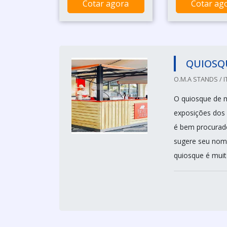
Cotar agora
Cotar ag
QUIOSQ
O.M.A STANDS / I
O quiosque de m
exposições dos 
é bem procurado
sugere seu nome
quiosque é muit