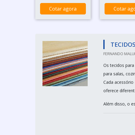
Cotar agora
Cotar ag
TECIDO
FERNANDO MALUH
Os tecidos para
para salas, coz
Cada acessório 
oferece diferen
Além disso, o e