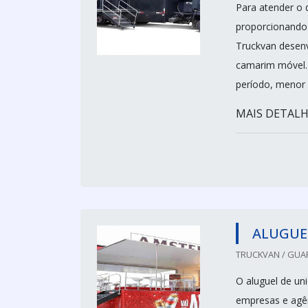
Para atender o 
proporcionando 
Truckvan desenv
camarim móvel. 
período, menor o
MAIS DETALHE
ALUGUE
TRUCKVAN / GUA
O aluguel de un
empresas e agên